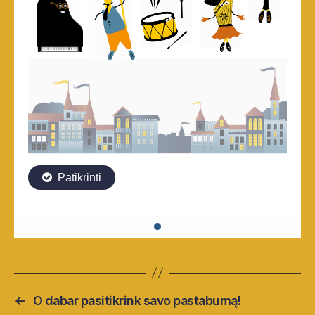
←
O dabar pasitikrink savo pastabumą!