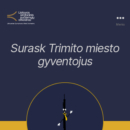
Meniu
Vėjelis
Trimito
mieste
Surask Trimito miesto
gyventojus