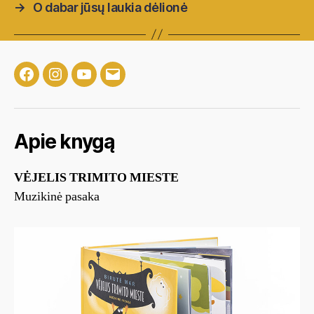
→
O dabar jūsų laukia dėlionė
Facebook
Instagram
Youtube
Email
Apie knygą
VĖJELIS TRIMITO MIESTE
Muzikinė pasaka